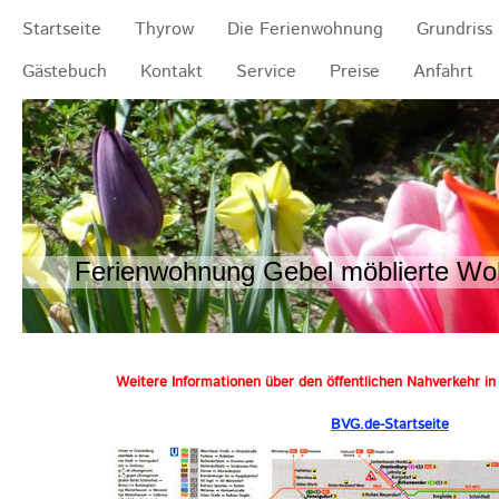
Startseite
Thyrow
Die Ferienwohnung
Grundriss
Gästebuch
Kontakt
Service
Preise
Anfahrt
Ferienwohnung Gebel möblierte Woh
Weitere Informationen über den öffentlichen Nahverkehr in 
BVG.de-Startseite